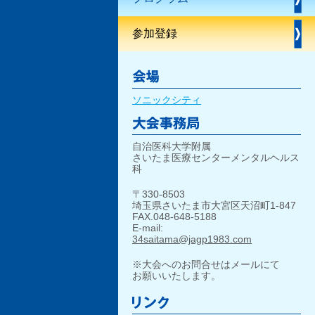
参加登録
ソニックシティ
自治医科大学附属
さいたま医療センターメンタルヘルス
科
〒330-8503
埼玉県さいたま市大宮区天沼町1-847
FAX.048-648-5188
E-mail:
34saitama@jagp1983.com
※大会へのお問合せはメールにて
お願いいたします。