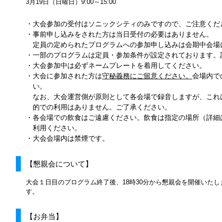
3月19日（日曜日）9:00～15:00
・大会参加の受付はソニックシティのみですので、ご注意くだ
・事前申し込みをされた方は当日受付の必要はありません。
定員の定められたプログラムへの参加申し込みは会期中会場
・一部のプログラムは定員・参加条件が設定されております。
・大会参加中は必ずネームプレートを着用してください。
・大会に参加された方は
守秘義務にご留意ください。
会場内で
い。
なお、大会運営側が原則として各会場で録音しますが、これ
的での利用はありません。ご了承ください。
・各会場での飲食はご遠慮ください。飲食は指定の場所（詳細
利用ください。
・大会会場内は禁煙です。
【懇親会について】
大会１日目のプログラム終了後、18時30分から懇親会を開催いた
す。
【お弁当】